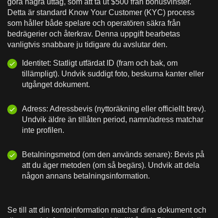
göra några uttag, som att ta ut $500 från bonusvinster.
Detta är standard Know Your Customer (KYC) process
som håller både spelare och operatören säkra från
bedrägerier och återkrav. Denna uppgift bearbetas
vanligtvis snabbare ju tidigare du avslutar den.
Identitet: Statligt utfärdat ID (fram och bak, om
tillämpligt). Undvik suddigt foto, beskurna kanter eller
utgånget dokument.
Adress: Adressbevis (nyttoräkning eller officiellt brev).
Undvik äldre än tillåten period, namn/adress matchar
inte profilen.
Betalningsmetod (om den används senare): Bevis på
att du äger metoden (om så begärs). Undvik att dela
någon annans betalningsinformation.
Se till att din kontoinformation matchar dina dokument och