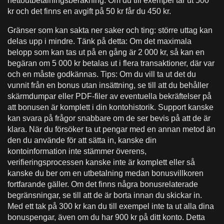
nettoutbetalningsberäkning. Om du till exempel tar ut 500
kr och det finns en avgift på 50 kr får du 450 kr.
Gränser som kan sakta ner saker och ting: större uttag kan
delas upp i mindre. Tänk på detta: Om det maximala
belopp som kan tas ut på en gång är 2 000 kr, så kan en
begäran om 5 000 kr betalas ut i flera transaktioner, där var
och en måste godkännas. Tips: Om du vill ta ut det du
vunnit från en bonus utan insättning, se till att du behåller
skärmdumpar eller PDF-filer av eventuella bekräftelser på
att bonusen är komplett i din kontohistorik. Support kanske
kan svara på frågor snabbare om de ser bevis på att de är
klara. När du försöker ta ut pengar med en annan metod än
den du använde för att sätta in, kanske din
kontoinformation inte stämmer överens,
verifieringsprocessen kanske inte är komplett eller så
kanske du ber om en utbetalning medan bonusvillkoren
fortfarande gäller. Om det finns några bonusrelaterade
begränsningar, se till att de är borta innan du skickar in.
Med ett tak på 300 kr kan du till exempel inte ta ut alla dina
bonuspengar, även om du har 900 kr på ditt konto. Detta