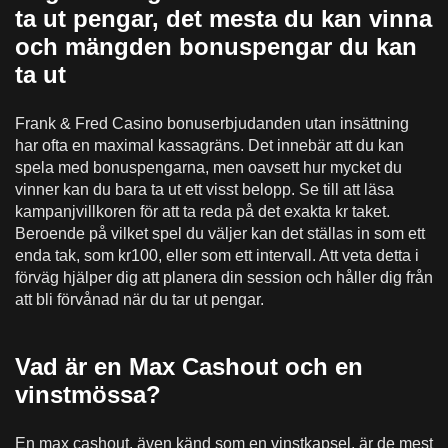
ta ut pengar, det mesta du kan vinna
och mängden bonuspengar du kan
ta ut
Frank & Fred Casino bonuserbjudanden utan insättning
har ofta en maximal kassagräns. Det innebär att du kan
spela med bonuspengarna, men oavsett hur mycket du
vinner kan du bara ta ut ett visst belopp. Se till att läsa
kampanjvillkoren för att ta reda på det exakta kr taket.
Beroende på vilket spel du väljer kan det ställas in som ett
enda tak, som kr100, eller som ett intervall. Att veta detta i
förväg hjälper dig att planera din session och håller dig från
att bli förvånad när du tar ut pengar.
Vad är en Max Cashout och en
vinstmössa?
En max cashout, även känd som en vinstkapsel, är de mest