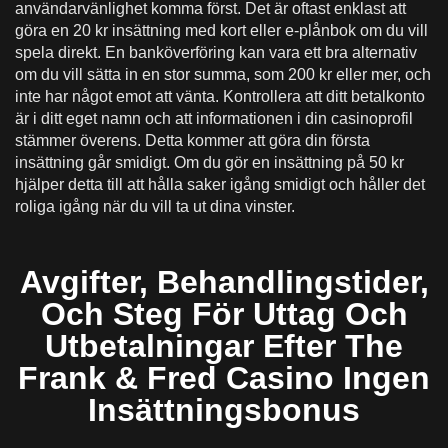
användarvänlighet komma först. Det är oftast enklast att
göra en 20 kr insättning med kort eller e-plånbok om du vill
spela direkt. En banköverföring kan vara ett bra alternativ
om du vill sätta in en stor summa, som 200 kr eller mer, och
inte har något emot att vänta. Kontrollera att ditt betalkonto
är i ditt eget namn och att informationen i din casinoprofil
stämmer överens. Detta kommer att göra din första
insättning går smidigt. Om du gör en insättning på 50 kr
hjälper detta till att hålla saker igång smidigt och håller det
roliga igång när du vill ta ut dina vinster.
Avgifter, Behandlingstider,
Och Steg För Uttag Och
Utbetalningar Efter The
Frank & Fred Casino Ingen
Insättningsbonus