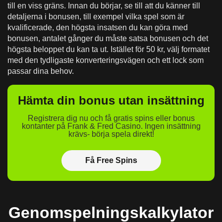
till en viss gräns. Innan du börjar, se till att du känner till
detaljerna i bonusen, till exempel vilka spel som är
kvalificerade, den högsta insatsen du kan göra med
bonusen, antalet gånger du måste satsa bonusen och det
högsta beloppet du kan ta ut. Istället för 50 kr, välj formatet
med den tydligaste konverteringsvägen och ett lock som
passar dina behov.
Hämta din bonus utan insättning
Registrera dig nu och få gratis spins eller bonus
kontanter på Frank & Fred Casino. Ingen insättning
krävs- börja spela direkt!
Få Free Spins
Genomspelningskalkylator