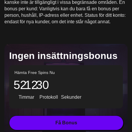
kanske inte är tillgängligt i vissa begränsade områden. En
bonus per kund: Vanligtvis kan du bara få en bonus per
person, hushåll, IP-adress eller enhet. Status för ditt konto:
endast för nya kunder, om det inte står något annat.
Ingen insättningsbonus
Hämta Free Spins Nu
52
12
28
Timmar
Protokoll
Sekunder
Få Bonus