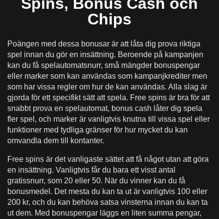
Spins, Bonus Cash och
Chips
Poängen med dessa bonusar är att låta dig prova riktiga
spel innan du gör en insättning. Beroende på kampanjen
kan du få spelautomatsnurr, små mängder bonuspengar
eller marker som kan användas som kampanjkrediter men
som har vissa regler om hur de kan användas. Alla slag är
gjorda för ett specifikt sätt att spela. Free spins är bra för att
snabbt prova en spelautomat, bonus cash låter dig spela
fler spel, och marker är vanligtvis knutna till vissa spel eller
funktioner med tydliga gränser för hur mycket du kan
omvandla dem till kontanter.
Free spins är det vanligaste sättet att få något utan att göra
en insättning. Vanligtvis får du bara ett visst antal
gratissnurr, som 20 eller 50. När du vinner kan du få
bonusmedel. Det mesta du kan ta ut är vanligtvis 100 eller
200 kr, och du kan behöva satsa vinsterna innan du kan ta
ut dem. Med bonuspengar läggs en liten summa pengar,