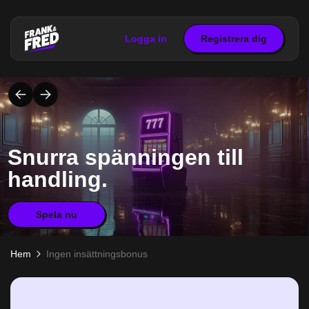
Logga in
Registrera dig
Snurra spänningen till
handling.
Spela nu
Hem
Ingen insättningsbonus