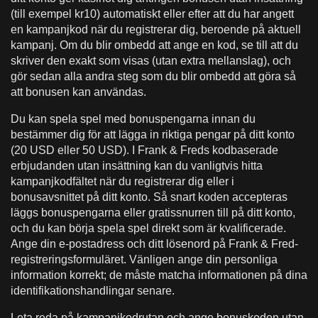
(till exempel kr10) automatiskt eller efter att du har angett
en kampanjkod när du registrerar dig, beroende på aktuell
kampanj. Om du blir ombedd att ange en kod, se till att du
skriver den exakt som visas (utan extra mellanslag), och
gör sedan alla andra steg som du blir ombedd att göra så
att bonusen kan användas.
Du kan spela spel med bonuspengarna innan du
bestämmer dig för att lägga in riktiga pengar på ditt konto
(20 USD eller 50 USD). I Frank & Freds kodbaserade
erbjudanden utan insättning kan du vanligtvis hitta
kampanjkodfältet när du registrerar dig eller i
bonusavsnittet på ditt konto. Så snart koden accepteras
läggs bonuspengarna eller gratissnurren till på ditt konto,
och du kan börja spela spel direkt som är kvalificerade.
Ange din e-postadress och ditt lösenord på Frank & Fred-
registreringsformuläret. Vänligen ange din personliga
information korrekt; de måste matcha informationen på dina
identifikationshandlingar senare.
Leta reda på kampanjkodrutan och ange bonuskoden utan