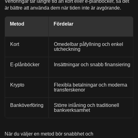
Verföringar tar längre tid än kort eller e-plånböcker, så det
är bättre att använda dem när tiden inte är avgörande.
Metod
Fördelar
Kort
Omedelbar påfyllning och enkel
utcheckning
E-plånböcker
Insättningar och snabb finansiering
Krypto
Flexibla betalningar och moderna
transferskenor
Banköverföring
Större inlåning och traditionell
bankverksamhet
När du väljer en metod bör snabbhet och