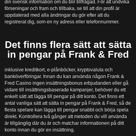
din svensk information om du blir tillfrågad. För att undvika
förseningar och fram och tillbaka, se till att din profil är
uppdaterad med alla ändringar du gör efter att du
registrerat dig, som en ny adress eller telefonnummer.
Det finns flera sätt att sätta
in pengar på Frank & Fred
inklusive kreditkort, e-plånböcker, kryptovaluta och
banköverföringar. Innan du kan använda någon Frank &
Fred Casino ingen insättningsbonus erbjudanden eller gå
vidare till insättningsbaserade kampanjer, behöver du ett
enkelt sätt att lägga till pengar på ditt konto. Det finns ett
antal vanliga sätt att sätta in pengar på Frank & Fred, så de
flesta spelare kan lägga till pengar snabbt och börja spela
direkt. Kontrollera två gånger att metoden du vill använda
är tillgänglig där du är och matchar informationen på ditt
konto innan du gör en insättning.