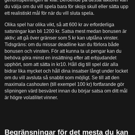
du välja om du vill spela bara för skojs skull eller sätta upp
ett realistiskt mål för när du vill sluta spela.
Olika spel har olika vikt, så att 600 kr av erforderliga
satsningar kan bli 1200 kr. Satsa mest medan bonusen är
aktiv; att gå över gränser som 5 kr kan utplåna vinster.
Tidsgräns: om du missar deadline kan du förlora både
bonusen och vinsten. För att kunna ta ut pengar kan du
behöva göra minst en insättning efter att erbjudandet
upphört, som att sätta in kr10. Håll dig till spel där alla
bidrar lika mycket och håll dina insatser långt under locket
om du vill avsluta så snabbt som möjligt. Se till att den
maximala cashouten (till exempel 100 kr) fortfarande gör
slipningen värd besväret innan du börjar satsa om ditt mål
är högre volatilitet vinner.
Begränsningar för det mesta du kan