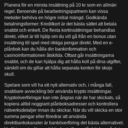
Planera för en minsta insättning på 10 kr som en allmän
regel. Beroende på bearbetningspartnern kan vissa
metoder behöva en högre initial mängd. Godkända
betalningsformer: Kreditkort är det bästa sättet att betala
snabbt och enkelt. De flesta kortinsättningar behandlas
direkt, vilket är till hjälp om du vill gå från en bonus utan
insättning till spel med riktiga pengar direkt. Med en e-
plånbok kan du hålla din bankinformation och
casinoinformationen åtskilda. Oftast går insättningarna
snabbt, och de kan hjälpa dig att hålla koll på dina utgifter,
särskilt om du gillar att hålla separata konton för skojs
skull.
Spelare som vill ha ett nytt alternativ och, i många fall,
snabbare avveckling bör använda krypto insättningar.
Kryptoöverföringar kan inte ångras när de har skickats, så
kopiera alltid noggrant plånboksadresser och kontrollera
nätverksdetaljer innan du skickar. När du vill skicka en stor
summa pengar eller föredrar att använda
direktbankskanaler är banköverföring det bästa alternativet.